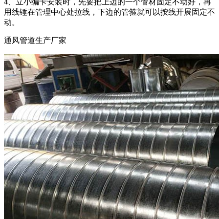
4、立小编卡安装时，先要把上边的一个管材固定不动好，再
用线锤在管理中心处拉线，下边的管箍就可以按线开展固定不
动。
通风管道生产厂家