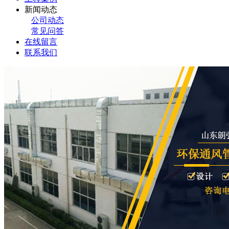
新闻动态
公司动态
常见问答
在线留言
联系我们