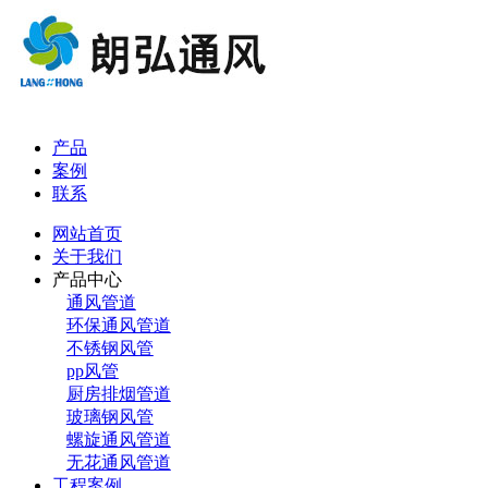
产品
案例
联系
网站首页
关于我们
产品中心
通风管道
环保通风管道
不锈钢风管
pp风管
厨房排烟管道
玻璃钢风管
螺旋通风管道
无花通风管道
工程案例