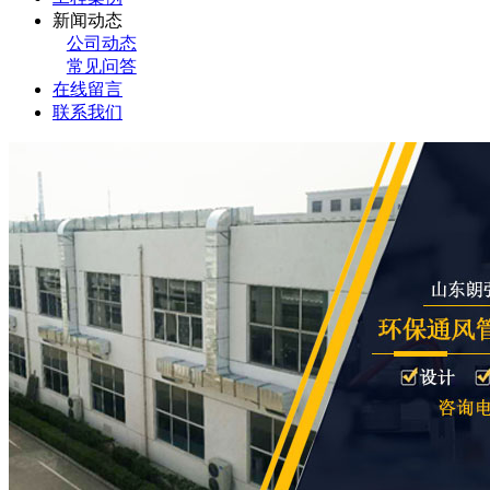
新闻动态
公司动态
常见问答
在线留言
联系我们