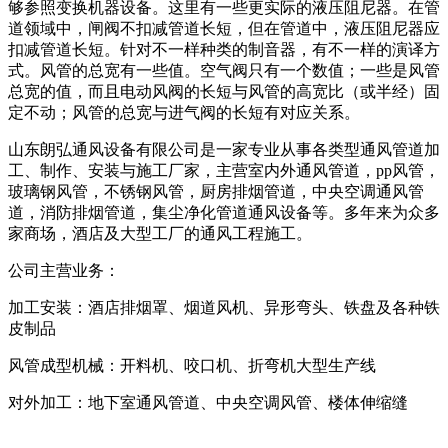
够参照变换机器设备。这里有一些更实际的液压阻尼器。在管
道领域中，闸阀不扣减管道长短，但在管道中，液压阻尼器应
扣减管道长短。针对不一样种类的制音器，有不一样的演译方
式。风管的总宽有一些值。空气阀只有一个数值；一些是风管
总宽的值，而且电动风阀的长短与风管的高宽比（或半经）固
定不动；风管的总宽与进气阀的长短有对应关系。
山东朗弘通风设备有限公司是一家专业从事各类型通风管道加
工、制作、安装与施工厂家，主营室内外通风管道，pp风管，
玻璃钢风管，不锈钢风管，厨房排烟管道，中央空调通风管
道，消防排烟管道，集尘净化管道通风设备等。多年来为众多
家商场，酒店及大型工厂的通风工程施工。
公司主营业务：
加工安装：酒店排烟罩、烟道风机、异形弯头、铁盘及各种铁
皮制品
风管成型机械：开料机、咬口机、折弯机大型生产线
对外加工：地下室通风管道、中央空调风管、楼体伸缩缝