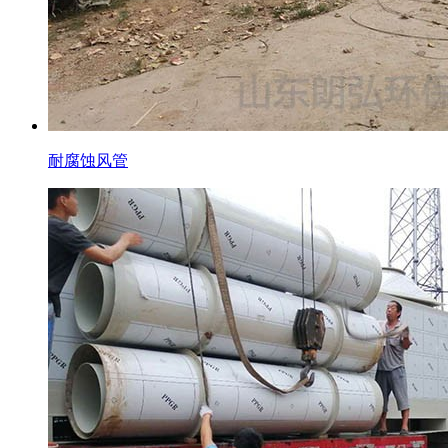
耐腐蚀风管