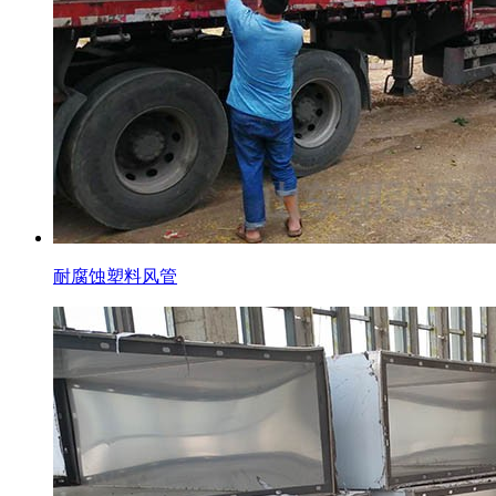
耐腐蚀塑料风管