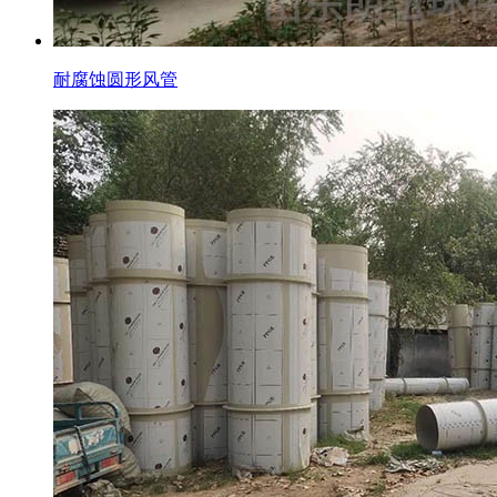
耐腐蚀圆形风管