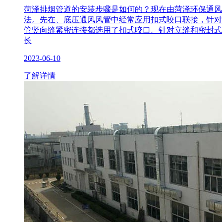
菏泽排烟管道的安装步骤是如何的？现在由菏泽环保通风
法。先在、底压通风风管中经常应用扣式咬口联接，针对
管竖向缝紧密连接都选用了扣式咬口。针对立缝和密封式
长
2023-06-10
了解详情